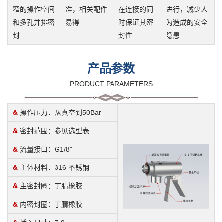
窄的操作空间
准，相关配件
在连接的同
进行，减少人
和多孔并排密
易得
时保证其密
为造成的安全
封
封性
隐患
产品参数
PRODUCT PARAMETERS
&
操作压力：从真空到50Bar
&
密封范围：参见选型表
&
流量接口：G1/8"
&
主体材料：316 不锈钢
&
主密封圈：丁腈橡胶
&
内密封圈：丁腈橡胶