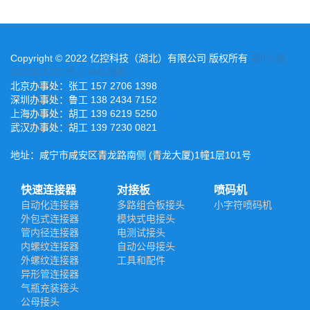
Copyright © 2022 亿控科技（湖北）有限公司 版权所有
鄂ICP备
2022015221号-2
XML地图
北京办事处：张工 157 2706 1398
深圳办事处：鲁工 138 2434 7152
上海办事处：胡工 139 6219 5250
武汉办事处：胡工 139 7230 0821
地址：咸宁市咸安区青龙路南侧 (青龙大厦)1幢1层101号
快速连接器
对接板
喷码机
自动化连接器
多路组合板接头
小字符喷码机
外包式连接器
模块式电接头
管内径连接器
电测试接头
内螺纹连接器
自动公母接头
外螺纹连接器
工具和配件
异形管连接器
气瓶充装接头
公母接头