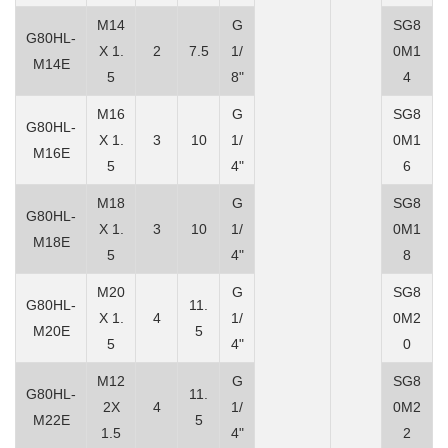
M14
G
SG8
G80HL-
X 1.
2
7.5
1/
0M1
M14E
5
8"
4
M16
G
SG8
G80HL-
X 1.
3
10
1/
0M1
M16E
5
4"
6
M18
G
SG8
G80HL-
X 1.
3
10
1/
0M1
M18E
5
4"
8
M20
G
SG8
G80HL-
11.
X 1.
4
1/
0M2
M20E
5
5
4"
0
M12
G
SG8
G80HL-
11.
2X
4
1/
0M2
M22E
5
1.5
4"
2