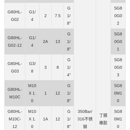
G
SG8
G80HL-
G1/
2
7.5
1/
0G0
G02
4
8"
2
G
SG8
G80HL-
G1/
2A
13
1/
0G0
G02-12
4
8"
1
G
SG8
G80HL-
G3/
3
8
1/
0G0
G03
8
4"
3
M10
G
SG8
G80HL-
X 1.
1
12
1/
0M1
M10C
0
8"
0
G80HL-
M10
G
350Bar/
SG8
丁腈
M10C-
X 1.
1A
12
1/
316不锈
0M1
橡胶
12
0
8"
钢
0