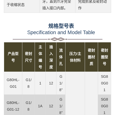
牙，直到爪牙完全
完成抓紧及密封动
于收缩状态
插入接口内部。
作
规格型号表
Specification and Model Table
主
插
流
密封
密封
产品型
密封
体
入
压力/主
体
圈材
圈型
号
尺寸
编
深
体材料
孔
质
号
号
度
G
SG8
G80HL-
G1/
1
12
1/
0G0
G01
8
8"
1
G
SG8
G80HL-
G1/
1A
12
1/
0G0
G01-12
8
8"
1