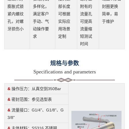
膨胀式锁
多样化，
部长度
附有的
封圈更换
紧内螺纹
满足客户
可根据
流量孔
简单，易
孔，对螺
手动、气
实际应
可提高
于维护
牙损伤小
动操作要
用场景
流量缩
求
定制
短测试
时间
规格与参数
Specifications and parameters
&
操作压力：从真空到350Bar
&
密封范围：参见选型表
&
流量接口：G1/4"、G1/8"、G
3/8"
&
主体材料：SS316 不锈钢