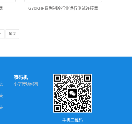
器
G70KHF系列制冷行业运行测试连接器
>
尾页
喷码机
接
小字符喷码机
头
头
手机二维码