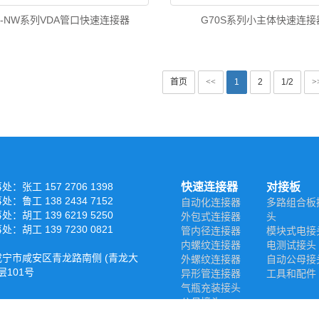
0-NW系列VDA管口快速连接器
G70S系列小主体快速连接
首页
<<
1
2
1/2
>
：张工 157 2706 1398
快速连接器
对接板
：鲁工 138 2434 7152
自动化连接器
多路组合板
：胡工 139 6219 5250
外包式连接器
头
：胡工 139 7230 0821
管内径连接器
模块式电接
内螺纹连接器
电测试接头
宁市咸安区青龙路南侧 (青龙大
外螺纹连接器
自动公母接
层101号
异形管连接器
工具和配件
气瓶充装接头
公母接头
气动元件