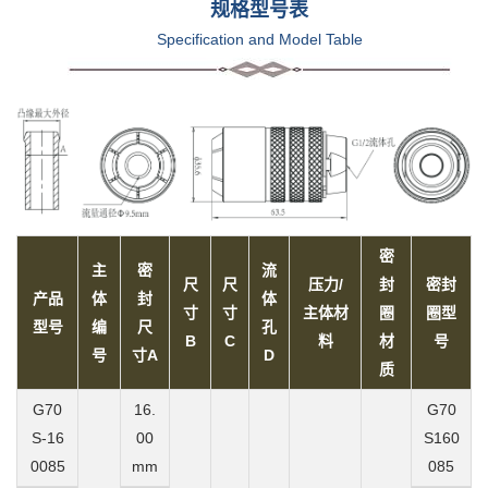
规格型号表
Specification and Model Table
密
主
密
流
尺
尺
压力/
封
密封
产品
体
封
体
寸
寸
主体材
圈
圈型
型号
编
尺
孔
B
C
料
材
号
号
寸A
D
质
G70
16.
G70
S-16
00
S160
0085
mm
085