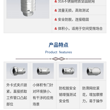
&
316不锈钢材质坚固耐用
&
流量无损，高效测试
&
安全防脱，连接稳固
&
体积小，适用于空间受限场合
产品特点
Product features
外卡式夹爪锁
小体积专门针
防松脱安全
防滑网纹滚
紧，直接抓取
对环境狭小、
销增强测试
花，增加摩擦
工件管口凸起
有干涉的应用
安全性
力，易于操作
部位
场景