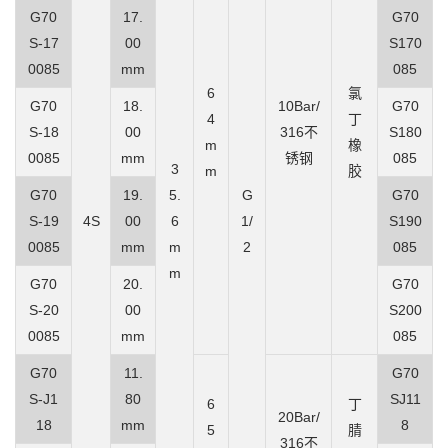
G70
17.
G70
S-17
00
S170
0085
mm
085
6
氯
G70
18.
10Bar/
G70
4
丁
S-18
00
316不
S180
m
橡
0085
mm
锈钢
085
3
m
胶
G70
19.
5.
G
G70
S-19
4S
00
6
1/
S190
0085
mm
m
2
085
m
G70
20.
G70
S-20
00
S200
0085
mm
085
G70
11.
G70
S-J1
80
SJ11
6
丁
2
0Bar/
18
mm
8
5
腈
316不