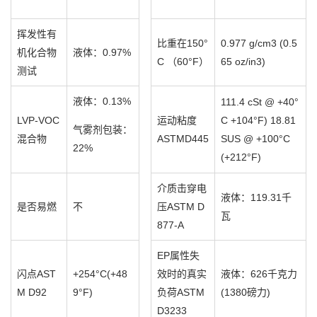
挥发性有
比重在150°
0.977 g/cm3 (0.5
机化合物
液体：0.97%
C （60°F）
65 oz/in3)
测试
液体：0.13%
111.4 cSt @ +40°
LVP-VOC
运动粘度
C +104°F) 18.81
气雾剂包装：
混合物
ASTMD445
SUS @ +100°C
22%
(+212°F)
介质击穿电
液体：119.31千
是否易燃
不
压ASTM D
瓦
877-A
EP属性失
闪点AST
+254°C(+48
效时的真实
液体：626千克力
M D92
9°F)
负荷ASTM
(1380磅力)
D3233