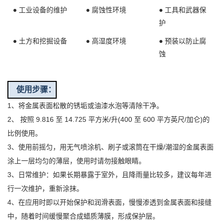
● 工业设备的维护
● 腐蚀性环境
● 工具和武器保
护
● 土方和挖掘设备
● 高湿度环境
● 预装以防止腐
蚀
使用步骤：
1、将金属表面
松散的锈垢或油漆水泡等清除干净。
2、
按照 9.816 至 14.725 平方米/升(400 至 600 平方英尺/加仑)的
比例使用。
3、使用前摇匀，用
无气喷涂机、刷子或滚筒
在干燥/潮湿的金属表面
涂上一层均匀的薄层，
使用时请勿接触眼睛
。
3、日常维护：如果长期暴露于室外，且降雨量比较多，建议每年进
行一次维护，重新涂抹。
4、在应用时即以开始保护和润滑表面，慢慢渗透到金属表面和接缝
中，随着时间缓慢聚合成蜡质薄膜，形成保护层。