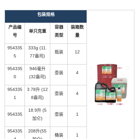
包装规格
产品编
容器
装箱数
单只克重
号
类型
量
954335
333g (11.
瓶装
12
5
77盎司)
954335
946毫升
壶装
4
0
(32盎司)
954335
3.78升 (12
壶装
4
1
8盎司)
18.9升 (5
954335
壶装
1
加仑)
954335
208升(55
桶装
1
4
加仑)