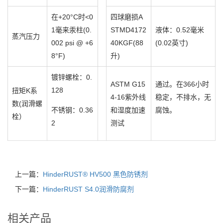
在+20°C时<0
四球磨损A
1毫来汞柱(0.
STMD4172
液体：0.52毫米
蒸汽压力
002 psi @ +6
40KGF(88
(0.02英寸)
8°F)
升)
镀锌螺栓：0.
ASTM G15
通过。在366小时
128
扭矩K系
4-16紫外线
稳定，不排水，无
数(润滑螺
不锈钢：0.36
和湿度加速
腐蚀。
栓）
2
测试
上一篇：
HinderRUST® HV500 黑色防锈剂
下一篇：
HinderRUST S4.0润滑防腐剂
相关产品