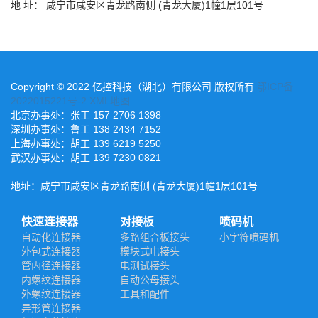
地 址： 咸宁市咸安区青龙路南侧 (青龙大厦)1幢1层101号
Copyright © 2022 亿控科技（湖北）有限公司 版权所有
鄂ICP备
2022015221号-2
XML地图
北京办事处：张工 157 2706 1398
深圳办事处：鲁工 138 2434 7152
上海办事处：胡工 139 6219 5250
武汉办事处：胡工 139 7230 0821
地址：咸宁市咸安区青龙路南侧 (青龙大厦)1幢1层101号
快速连接器
对接板
喷码机
自动化连接器
多路组合板接头
小字符喷码机
外包式连接器
模块式电接头
管内径连接器
电测试接头
内螺纹连接器
自动公母接头
外螺纹连接器
工具和配件
异形管连接器