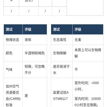
/
/
/
/
测试
评级
测试
评级
物理状态
液体
生态毒性
无害
本质上可以生物降
颜色
半透明棕褐色
生物降解
解
轻微，可忽略
是否易溶于
气味
不
不计
水
室外时间：+500
加州空气
小时，
资源委员
盐雾试验A
是
会(CARB)
STMB117
室内时间：10000
标准
0小时至无限期。