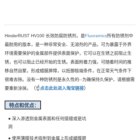
HinderRUST HV100 长效防腐防锈剂，是
Fluoramics
所有防锈剂中
最耐用的版本，
是一种非常安全、无溶剂的产品，
可为暴露于外界
环境需要保护的金属部件提供表面保护，它可以在生锈之前阻止生
锈，也可以阻止已经开始的生锈。表面附着力强，可随着时间的推
移自然自聚，形成蜡膜屏障，以抵御极端条件，在正常天气条件下
很难去除。没有一种防锈剂是永久性的--为确保持久保护，请根据需
（☝
）
要重新涂抹。
点击此处进入淘宝链接
特点和优点：
●
深入渗透到金属表面和任何接缝或是坑
洞
●
使用薄膜技术吸附到金属上形成
蜡膜屏