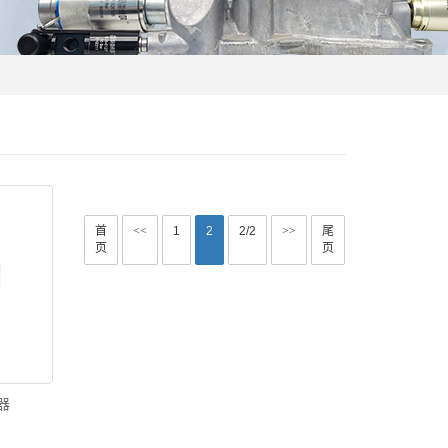
首
<<
1
2
2/2
>>
尾
页
页
器