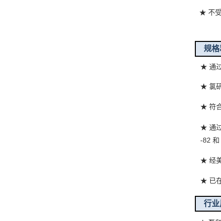
★ 不
规格
★
通过
★
氯研
★
符合
★ 通
-82 
★
经
★
已在
行业