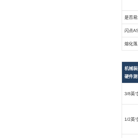
是否易
闪点AS
熔化落
机械装
硬件测
3/8英
1/2英