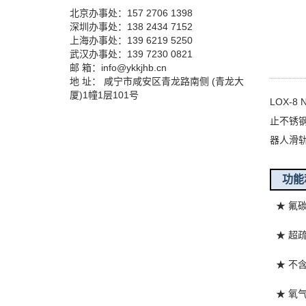
北京办事处：157 2706 1398
深圳办事处：138 2434 7152
上海办事处：139 6219 5250
武汉办事处：139 7230 0821
邮 箱：info@ykkjhb.cn
地 址： 咸宁市咸安区青龙路南侧 (青龙大
厦)1幢1层101号
LOX-
止不锈
器人滑
功能
★ 氟
★ 超
★ 不
★ 氧