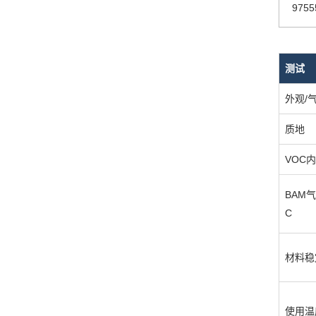
9755
测试
外观/
质地
VOC
BAM
C
材料稳
使用温