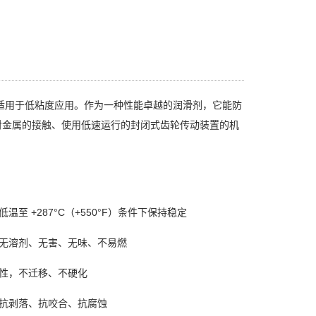
滑油，适用于低粘度应用。作为一种性能卓越的润滑剂，它能防
对金属的接触、使用低速运行的封闭式齿轮传动装置的机
低温至 +287°C（+550°F）条件下保持稳定
、无溶剂、无害、无味、不易燃
惰性，不迁移、不硬化
、抗剥落、抗咬合、抗腐蚀