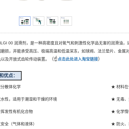
8 NLGI 00 润滑剂，是一种高密度且对氧气和刺激性化学品无害的润
钢磨损，并能承受高压、极端高温和低温深冻，如球阀、法兰垫片、金属
（☝
）
轨以及开放式齿轮传动装置。
点击此处进入淘宝链接
和优点：
碳分散体化学
★ 材料在
疏水性，适用于潮湿和干燥的环境
★ 无毒
含挥发性有机化合物
★ 化学
气安全（气体和液体）
★ 防火