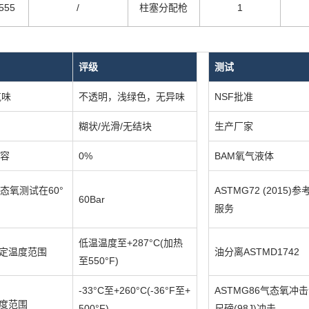
555
/
柱塞分配枪
1
评级
测试
气味
不透明，浅绿色，无异味
NSF批准
糊状/光滑/无结块
生产厂家
内容
0%
BAM氧气液体
气态氧测试在60°
ASTMG72 (2015)
60Bar
服务
低温温度至+287°C(加热
定温度范围
油分离ASTMD1742
至550°F)
-33°C至+260°C(-36°F至+
ASTMG86气态氧冲击试
度范围
500°F)
尺磅(98J)冲击