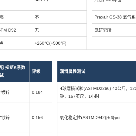
燃
不
Praxair GS-38 氧气
TM D92
无
氯研究所
点
+260°C(+500
°
F
)
配-扭矩K系数
评级
润滑属性测试
试
4球磨损试验(ASTMD2266) 40公斤，12
寸镀锌
0.184
钟，167英尺，1小时
寸镀锌
0.156
氧化稳定性(ASTMD942)压降psi