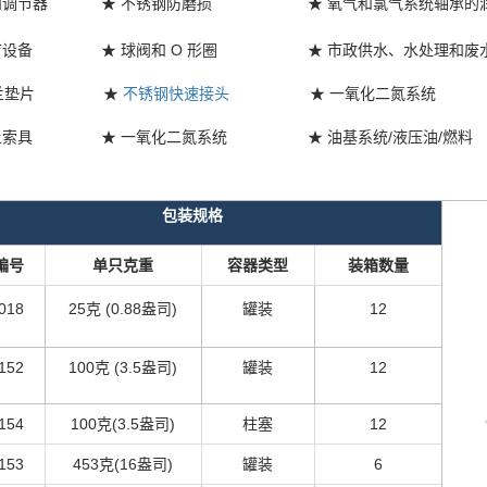
和调节器
★ 不锈钢防磨损
★ 氧气和氯气系统轴承的
疗设备
★ 球阀和 O 形圈
★ 市政供水、水处理和废
兰垫片
★
不锈钢快速接头
★ 一氧化二氮系统
上索具
★ 一氧化二氮系统
★ 油基系统/液压油/燃料
包装规格
编号
单只克重
容器类型
装箱数量
018
25克 (0.88盎司)
罐装
12
152
100克 (3.5盎司)
罐装
12
154
100克(3.5盎司)
柱塞
12
153
453克(16盎司)
罐装
6