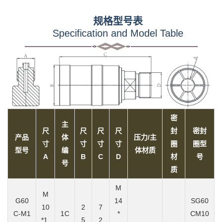
规格型号表
Specification and Model Table
密
主
尺
尺
尺
尺
封
密封
产品
体
压力/主
寸
寸
寸
寸
圈
圈型
型号
编
体材质
A
B
C
D
材
号
号
质
M
M
G60
14
SG60
10
2
7
C-M1
1C
*
CM10
*1.
5
2