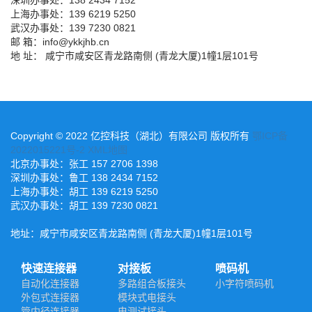
上海办事处：139 6219 5250
武汉办事处：139 7230 0821
邮 箱：info@ykkjhb.cn
地 址： 咸宁市咸安区青龙路南侧 (青龙大厦)1幢1层101号
Copyright © 2022 亿控科技（湖北）有限公司 版权所有
鄂ICP备
2022015221号-2
XML地图
北京办事处：张工 157 2706 1398
深圳办事处：鲁工 138 2434 7152
上海办事处：胡工 139 6219 5250
武汉办事处：胡工 139 7230 0821
地址：咸宁市咸安区青龙路南侧 (青龙大厦)1幢1层101号
快速连接器
对接板
喷码机
自动化连接器
多路组合板接头
小字符喷码机
外包式连接器
模块式电接头
管内径连接器
电测试接头