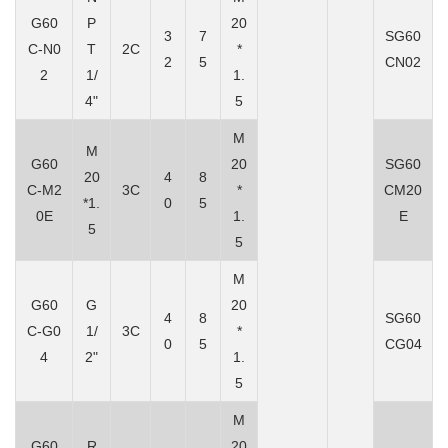
G60
P
20
3
7
SG60
C-N0
T
2C
*
2
5
CN02
2
1/
1.
4"
5
M
M
G60
20
SG60
20
4
8
C-M2
3C
*
CM20
*1.
0
5
0E
1.
E
5
5
M
G60
G
20
4
8
SG60
C-G0
1/
3C
*
0
5
CG04
4
2"
1.
5
M
G60
R
20