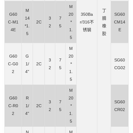
M
M
丁
G60
20
350Ba
SG60
14
3
7
腈
C-M1
2C
*
r/316不
CM14
*1.
2
5
橡
4E
1.
锈钢
E
5
胶
5
M
G60
G
20
3
7
SG60
C-G0
1/
2C
*
2
5
CG02
2
4"
1.
5
M
G60
R
20
3
7
SG60
C-R0
1/
2C
*
2
5
CR02
2
4"
1.
5
N
M