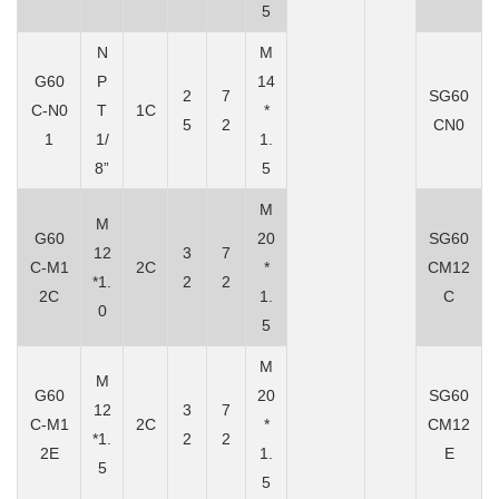
5
N
M
G60
P
14
2
7
SG
60
C-N0
T
1C
*
5
2
CN0
1
1/
1.
8”
5
M
M
G60
20
SG
60
12
3
7
C-M1
2C
*
CM12
*1.
2
2
2C
1.
C
0
5
M
M
G60
20
SG60
12
3
7
C-M1
2C
*
CM12
*1.
2
2
2E
1.
E
5
5