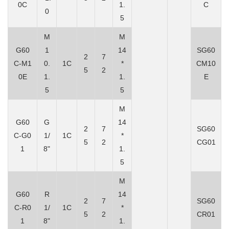
0C
1.
C
0
5
M
M
G60
1
14
SG
60
2
7
C-M1
0.
1C
*
CM10
5
2
0E
1.
1.
E
5
5
M
G60
G
14
2
7
SG
60
C-G0
1/
1C
*
5
2
CG01
1
8"
1.
5
M
G60
R
14
2
7
SG
60
C-R0
1/
1C
*
5
2
CR01
1
8"
1.