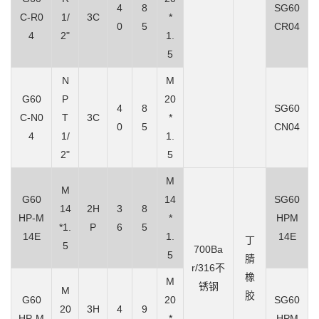
4
8
SG60
C-R0
1/
3C
*
0
5
CR04
4
2"
1.
5
N
M
G60
P
20
4
8
SG60
C-N0
T
3C
*
0
5
CN04
4
1/
1.
2"
5
M
M
G60
14
SG60
14
2H
3
8
HP-M
*
HPM
*1.
P
6
5
14E
1.
14E
丁
5
700Ba
5
腈
r/316不
橡
M
锈钢
M
胶
G60
20
SG60
20
3H
4
9
HP-M
*
HPM