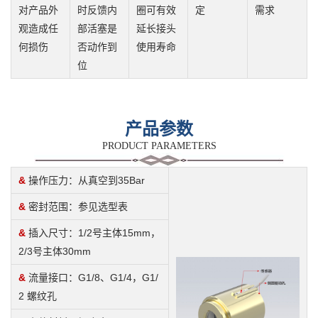
对产品外
时反馈内
圈可有效
定
需求
观
造成
任
部
活
塞是
延长接
头
何损伤
否动作到
使用寿命
位
产品参数
PRODUCT PARAMETERS
&
操作压力：从真空到35Bar
&
密封范围：参见选型表
&
插入尺寸：1/2号主体15mm，
2/3号主体30mm
&
流量接口：G1/8、G1/4，G1/
2 螺纹孔